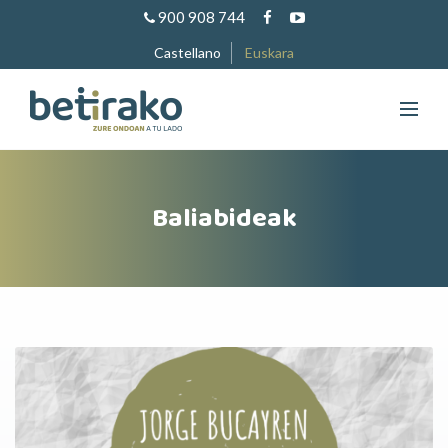
900 908 744
Castellano
Euskara
Baliabideak