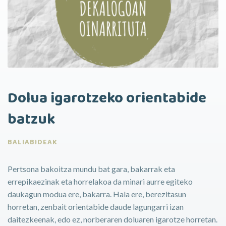
Dolua igarotzeko orientabide
batzuk
BALIABIDEAK
Pertsona bakoitza mundu bat gara, bakarrak eta
errepikaezinak eta horrelakoa da minari aurre egiteko
daukagun modua ere, bakarra. Hala ere, berezitasun
horretan, zenbait orientabide daude lagungarri izan
daitezkeenak, edo ez, norberaren doluaren igarotze horretan.