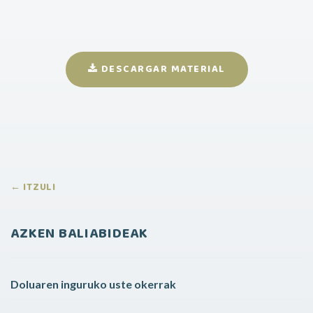
DESCARGAR MATERIAL
← ITZULI
AZKEN BALIABIDEAK
Doluaren inguruko uste okerrak