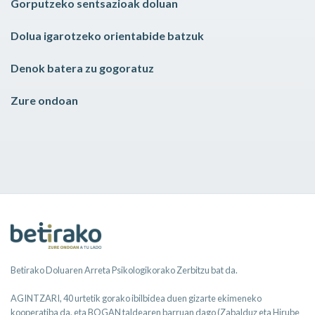
Gorputzeko sentsazioak doluan
Dolua igarotzeko orientabide batzuk
Denok batera zu gogoratuz
Zure ondoan
Betirako Doluaren Arreta Psikologikorako Zerbitzu bat da.
AGINTZARI, 40 urtetik gorako ibilbidea duen gizarte ekimeneko
kooperatiba da, eta BOGAN taldearen barruan dago (Zabalduz eta Hirube