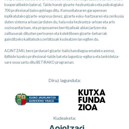
kooperatibekin batera). Talde honek gizarte-hezkuntzako eta psikologiako
700 profesional baino gehiago ditu. Komunitatearen garapenean
inplikatutako gizarte-enpresa denez, gizarte esku-hartzearen eta zerikusia
duten sistema arloan jarduten du, hala nola hezkuntza-arloan eta arlo
soziosanitarioan, eta proposamen berritzaileak abian jartzen eta
zailtasunak dituzten pertsonen eta kolektiboen gizarte-beharrak
gainditzeko kalitatezko zerbitzuak kudeatzen lan egiten du.
AGINTZARI, bere jardunari gizarte-balio handiagoa emateko asmoz,
ibilbide luzeko profesional-talde bat eta laguntza-egitura eta lankidetza-
sare osoa sartu ditu BETIRAKO programan.
Diruz lagunduta:
Kudeaketa: